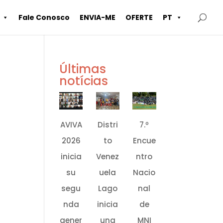
Fale Conosco
ENVIA-ME
OFERTE
PT
Últimas
notícias
AVIVA
Distri
7.º
2026
to
Encue
inicia
Venez
ntro
su
uela
Nacio
segu
Lago
nal
nda
inicia
de
gener
una
MNI