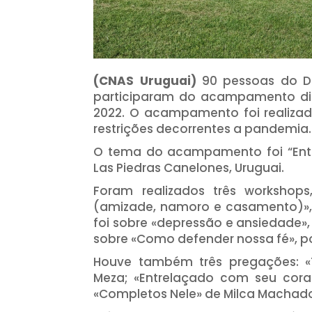
(CNAS Uruguai)
90 pessoas do Dis
participaram do acampamento distr
2022. O acampamento foi realizad
restrições decorrentes a pandemia.
O tema do acampamento foi “Entre
Las Piedras Canelones, Uruguai.
Foram realizados três workshop
(amizade, namoro e casamento)», 
foi sobre «depressão e ansiedade», 
sobre «Como defender nossa fé», po
Houve também três pregações: «T
Meza; «Entrelaçado com seu cora
«Completos Nele» de Milca Machado