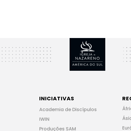
INICIATIVAS
RE
Áfr
Academia de Discípulos
Ási
IWIN
Eur
Produções SAM