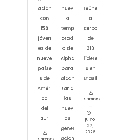
ación
nuev
reúne
con
a
a
158
temp
cerca
jóven
orad
de
es de
a de
310
nueve
Alpha
lídere
paíse
para
s en
s de
alcan
Brasil
Améri
zar a
ca
las
Samnaz
–
del
nuev
Sur
as
julho
27,
gener
2026
acion
Samnaz