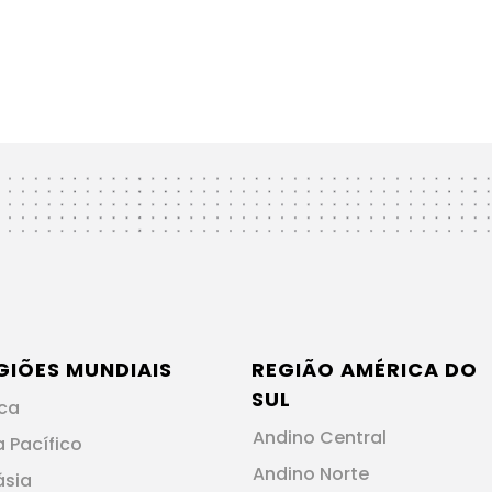
GIÕES MUNDIAIS
REGIÃO AMÉRICA DO
SUL
ica
Andino Central
a Pacífico
Andino Norte
ásia