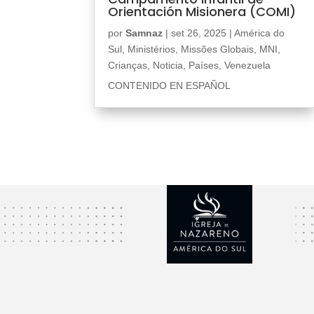
Orientación Misionera (COMI)
por
Samnaz
|
set 26, 2025
|
América do
Sul
,
Ministérios
,
Missões Globais
,
MNI
,
Crianças
,
Noticia
,
Países
,
Venezuela
CONTENIDO EN ESPAÑOL