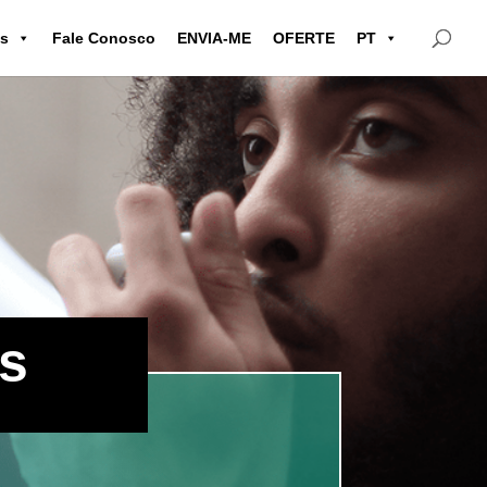
as
Fale Conosco
ENVIA-ME
OFERTE
PT
es