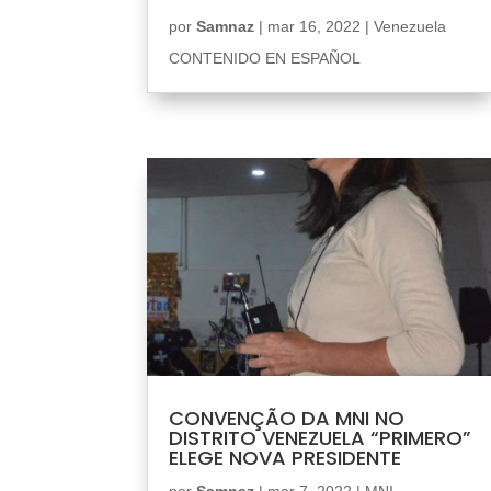
por
Samnaz
|
mar 16, 2022
|
Venezuela
CONTENIDO EN ESPAÑOL
CONVENÇÃO DA MNI NO
DISTRITO VENEZUELA “PRIMERO”
ELEGE NOVA PRESIDENTE
por
Samnaz
|
mar 7, 2022
|
MNI
,