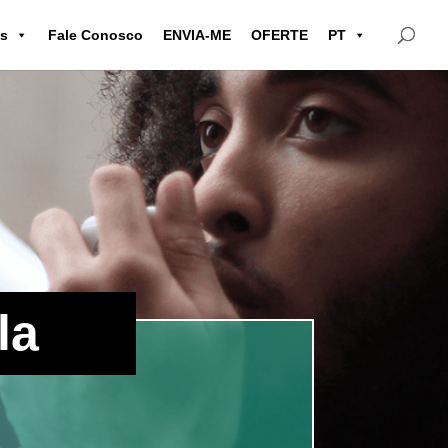
as
Fale Conosco
ENVIA-ME
OFERTE
PT
la