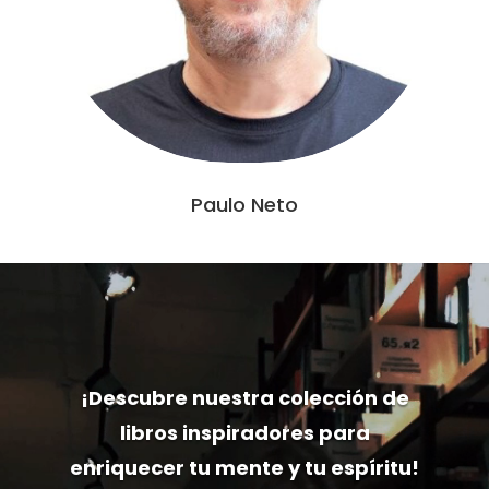
Paulo Neto
Reproductor
de
vídeo
¡Descubre nuestra colección de
libros inspiradores para
enriquecer tu mente y tu espíritu!