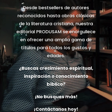
Desde bestsellers de autores
reconocidos hasta obras clásicas
de la literatura cristiana, nuestra
editorial PRODUSAM se enorgullece
en ofrecer una amplia gama de
títulos para todos los gustos y
edades.
¿Buscas crecimiento espiritual,
inspiración o conocimiento
bíblico?
¡No busques más!
¡Contáctanos hoy!