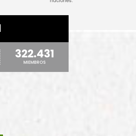
naciones.
N
322.431
MIEMBROS