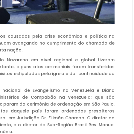
os causados ​​pela crise econômica e política na
ntinuam avançando no cumprimento do chamado de
sta nação.
 do Nazareno em nível regional e global tiveram
tanto, alguns atos cerimoniais foram transferidos
sitos estipulados pela igreja e dar continuidade ao
r nacional de Evangelismo na Venezuela e Diana
inistérios de Compaixão na Venezuela; que são
ticiparam da cerimônia de ordenação em São Paulo,
atos daquele país foram ordenados presbíteros
al em Jurisdição Dr. Filimão Chambo. O diretor da
iento, e o diretor da Sub-Região Brasil Rev. Manuel
mônia.