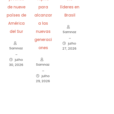
de nueve
para
líderes en
países de
alcanzar
Brasil
América
a las
del Sur
nuevas
Samnaz
–
generaci
julho
ones
Samnaz
27, 2026
–
julho
Samnaz
30, 2026
–
julho
29, 2026