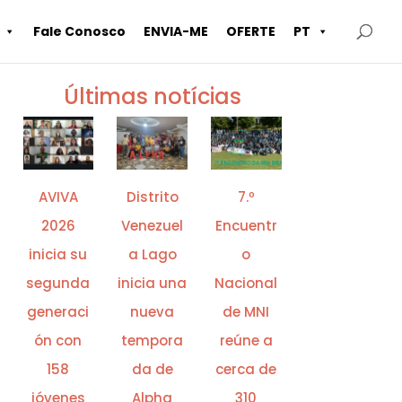
Fale Conosco
ENVIA-ME
OFERTE
PT
Últimas notícias
AVIVA
Distrito
7.º
2026
Venezuel
Encuentr
inicia su
a Lago
o
segunda
inicia una
Nacional
generaci
nueva
de MNI
ón con
tempora
reúne a
158
da de
cerca de
jóvenes
Alpha
310