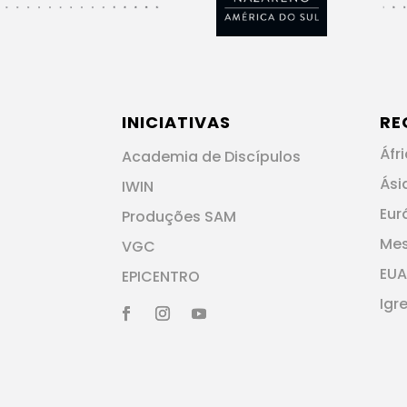
INICIATIVAS
RE
Áfr
Academia de Discípulos
Ási
IWIN
Eur
Produções SAM
Me
VGC
EUA
EPICENTRO
Igr