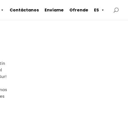
Contáctanos
Envíame
Ofrende
ES
tín
l
ur!
imas
jes