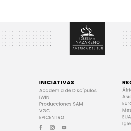
INICIATIVAS
RE
Áfr
Academia de Discípulos
Asi
IWIN
Eur
Producciones SAM
Me
VGC
EUA
EPICENTRO
Igl