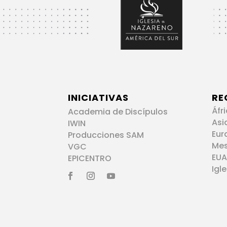
INICIATIVAS
RE
Áfr
Academia de Discípulos
Asi
IWIN
Eur
Producciones SAM
Me
VGC
EUA
EPICENTRO
Igl