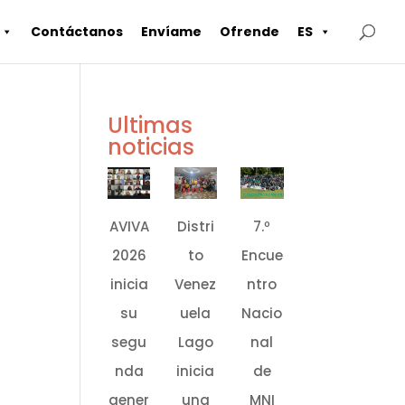
Contáctanos
Envíame
Ofrende
ES
Ultimas
noticias
AVIVA
Distri
7.º
2026
to
Encue
inicia
Venez
ntro
su
uela
Nacio
segu
Lago
nal
nda
inicia
de
gener
una
MNI