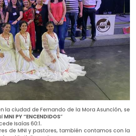
en la ciudad de Fernando de la Mora Asunción, se
al
MNI PY “ENCENDIDOS
”
ede Isaías 60:1.
res de MNI y pastores, también contamos con la