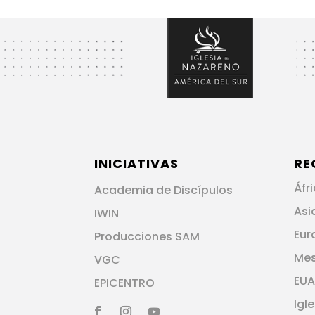
INICIATIVAS
RE
Áfr
Academia de Discípulos
Asi
IWIN
Eur
Producciones SAM
Me
VGC
EUA
EPICENTRO
Igl