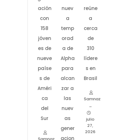
ación
nuev
reúne
con
a
a
158
temp
cerca
jóven
orad
de
es de
a de
310
nueve
Alpha
lídere
paíse
para
s en
s de
alcan
Brasil
Améri
zar a
ca
las
Samnaz
–
del
nuev
Sur
as
julio
27,
gener
2026
acion
Samnaz