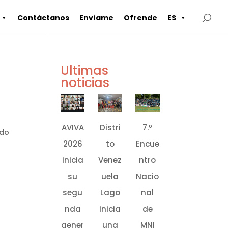
Contáctanos
Envíame
Ofrende
ES
Ultimas
noticias
o
AVIVA
Distri
7.º
ado
2026
to
Encue
inicia
Venez
ntro
su
uela
Nacio
segu
Lago
nal
nda
inicia
de
gener
una
MNI