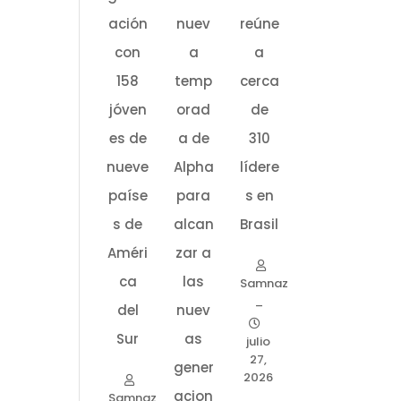
ación
nuev
reúne
con
a
a
158
temp
cerca
jóven
orad
de
es de
a de
310
nueve
Alpha
lídere
paíse
para
s en
s de
alcan
Brasil
Améri
zar a
ca
las
Samnaz
–
del
nuev
Sur
as
julio
27,
gener
2026
acion
Samnaz