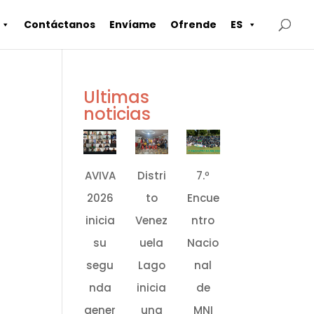
Contáctanos
Envíame
Ofrende
ES
Ultimas
noticias
AVIVA
Distri
7.º
2026
to
Encue
inicia
Venez
ntro
su
uela
Nacio
segu
Lago
nal
nda
inicia
de
gener
una
MNI