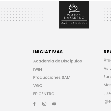
INICIATIVAS
RE
Áfr
Academia de Discípulos
Asi
IWIN
Eur
Producciones SAM
Me
VGC
EUA
EPICENTRO
Igl