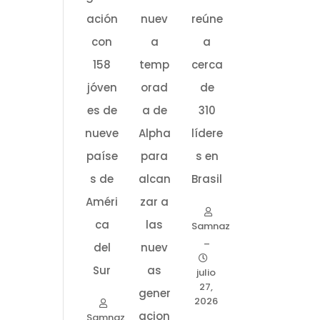
ación
nuev
reúne
con
a
a
158
temp
cerca
jóven
orad
de
es de
a de
310
nueve
Alpha
lídere
paíse
para
s en
s de
alcan
Brasil
Améri
zar a
ca
las
Samnaz
–
del
nuev
Sur
as
julio
27,
gener
2026
acion
Samnaz